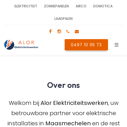
ELEKTRICITEIT
ZONNEPANELEN
AIRCO
DOMOTICA
LAADPALEN
Facebook
Instagram
0497 10 95 73
info@alor-elektricite
0497 10 95 73
Over ons
Welkom bij
Alor Elektriciteitswerken
, uw
betrouwbare partner voor elektrische
installaties in
Maasmechelen
en de rest