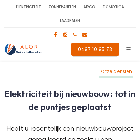
ELEKTRICITEIT
ZONNEPANELEN
AIRCO
DOMOTICA
LAADPALEN
Facebook
Instagram
0497 10 95 73
info@alor-elektricite
0497 10 95 73
Onze diensten
Elektriciteit bij nieuwbouw: tot in
de puntjes geplaatst
Heeft u recentelijk een nieuwbouwproject
gerealiseerd en zoekt u een